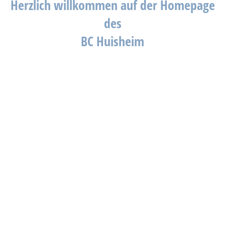
Herzlich willkommen auf der Homepage
des
BC Huisheim
_____________________________________
Wir wünschen viel Spaß beim durchstöbern.
Klaus Färber
1. Vorsitzender